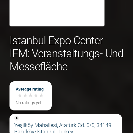
Istanbul Expo Center
IFM: Veranstaltungs- Und
Messefläche
Average rating
★
★
★
★
★
★
★
★
★
★
No ratings yet
Yeşilköy Mahallesi, Atatürk Cd. 5/5, 34149
Bakırköy/İstanbul, Turkey