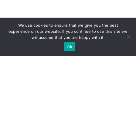
We use cookies to ensure that we give you the best
experience on our website. If you continue to use this site we
will assume that you are happy with it.
Ok
Welche Arten von
Messeständen wir Ihnen
anbieten können