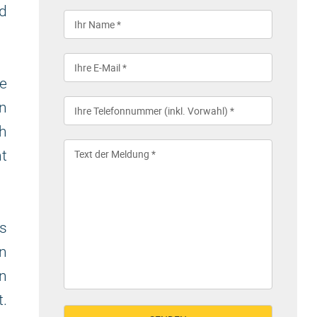
nd
e
en
ch
ht
s
n
on
.