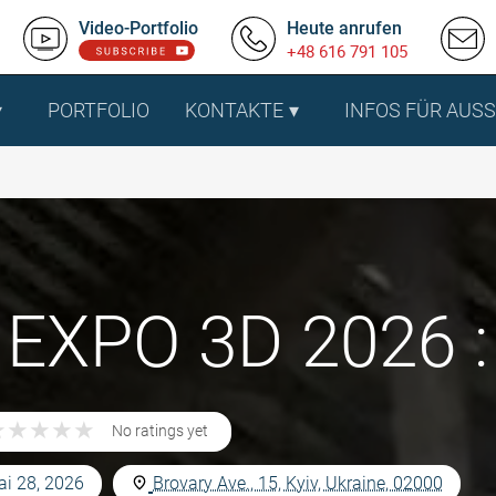
Video-Portfolio
Heute anrufen
+48 616 791 105
PORTFOLIO
KONTAKTE
INFOS FÜR AUS
 EXPO 3D 2026 : 
★
★
★
★
★
★
★
★
★
★
No ratings yet
ai 28, 2026
Brovary Ave., 15, Kyiv, Ukraine, 02000