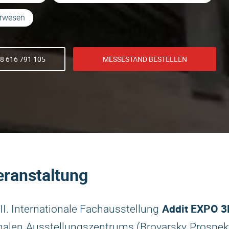
urwesen
8 616 791 105
MESSESTAND BESTELLEN
eranstaltung
Addit EXPO 3
II. Internationale Fachausstellung
nalen Ausstellungszentrums (Brovarsky Prospek