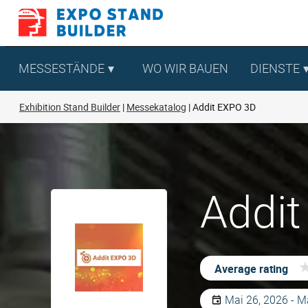
Zum
Inhalt
springen
MESSESTÄNDE
WO WIR BAUEN
DIENSTE
Exhibition Stand Builder
Messekatalog
Addit EXPO 3D
Addit
Average rating
Mai 26, 2026 - M