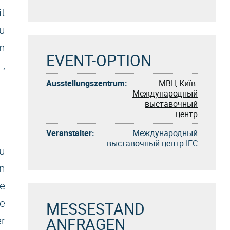
it
zu
n
EVENT-OPTION
,
Ausstellungszentrum:
МВЦ Київ-
Международный
выставочный
центр
Veranstalter:
Международный
выставочный центр IEC
au
on
re
e
MESSESTAND
ANFRAGEN
r