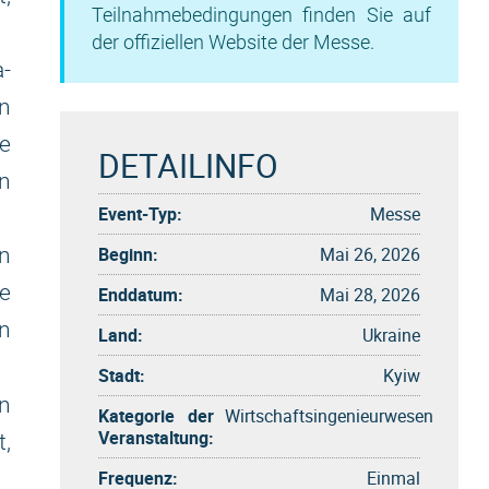
Teilnahmebedingungen finden Sie auf
der offiziellen Website der Messe.
a-
en
ie
DETAILINFO
n
Event-Typ:
Messe
Beginn:
Mai 26, 2026
n
ie
Enddatum:
Mai 28, 2026
n
Land:
Ukraine
Stadt:
Kyiw
en
Kategorie der
Wirtschaftsingenieurwesen
Veranstaltung:
t,
Frequenz:
Einmal