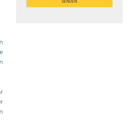
n
e
rn
r
r
n