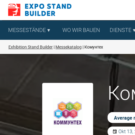
Zum
Inhalt
springen
MESSESTÄNDE
WO WIR BAUEN
DIENSTE
Exhibition Stand Builder
Messekatalog
Комунтех
Ком
Average r
Okt 13,