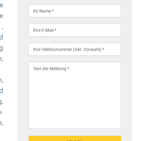
e
e
,
d
g
,
,
d
,
-
,