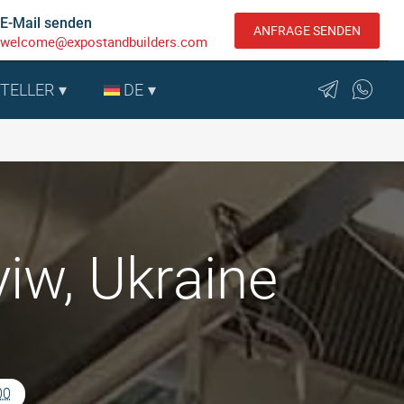
E-Mail senden
ANFRAGE SENDEN
welcome@expostandbuilders.com
STELLER
DE
iw, Ukraine
00