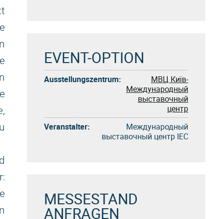
t
e
rn
EVENT-OPTION
e
n
Ausstellungszentrum:
МВЦ Київ-
Международный
e
выставочный
центр
e,
Veranstalter:
Международный
zu
выставочный центр IEC
nd
:
e
MESSESTAND
ANFRAGEN
n