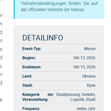
Teilnahmebedingungen finden Sie auf
der offiziellen Website der Messe.
er
en
d
DETAILINFO
n
Event-Typ:
Messe
s
d
Beginn:
Okt 13, 2026
,
Enddatum:
Okt 15, 2026
n
Land:
Ukraine
d
Stadt:
Kyiw
Kategorie der
Stadtplanung, Verkehr,
Veranstaltung:
Logistik, Stadt
ie
Frequenz:
Jedes Jahr