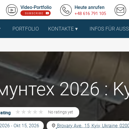
Video-Portfolio
Heute anrufen
+48 616 791 105
PORTFOLIO
KONTAKTE
INFOS FÜR AUS
унтех 2026 : Ky
★
★
★
★
★
★
★
★
★
★
ating
No ratings yet
 2026 - Okt 15, 2026
Brovary Ave., 15, Kyiv, Ukraine, 020