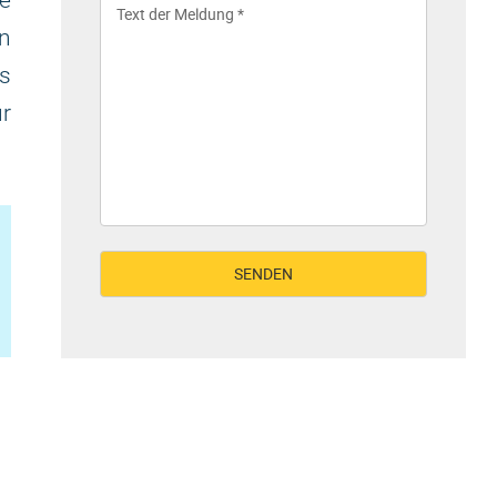
ie
n
s
ür