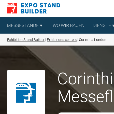
Zum
Inhalt
springen
MESSESTÄNDE
WO WIR BAUEN
DIENSTE
Exhibition Stand Builder
Exhibitions centers
Corinthia London
Corinth
Messef