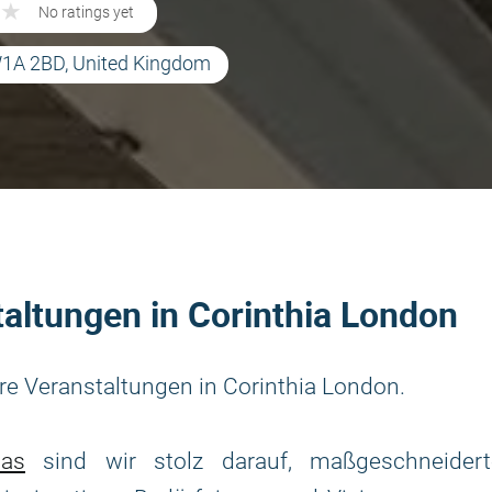
★
★
No ratings yet
W1A 2BD, United Kingdom
altungen in Corinthia London
e Veranstaltungen in Corinthia London.
as
sind wir stolz darauf, maßgeschneidert