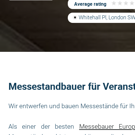
★
★
★
★
★
★
★
★
Average rating
Whitehall Pl, London S
Messestandbauer für Veranst
Wir entwerfen und bauen Messestände für Ihr
Als einer der besten
Messebauer Europ