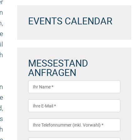
r
n
EVENTS CALENDAR
,
e
l
ch
MESSESTAND
ANFRAGEN
n
e
d,
ss
ch