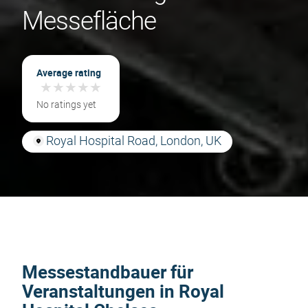
Messefläche
Average rating
★
★
★
★
★
★
★
★
★
★
No ratings yet
Royal Hospital Road, London, UK
Messestandbauer für
Veranstaltungen in Royal