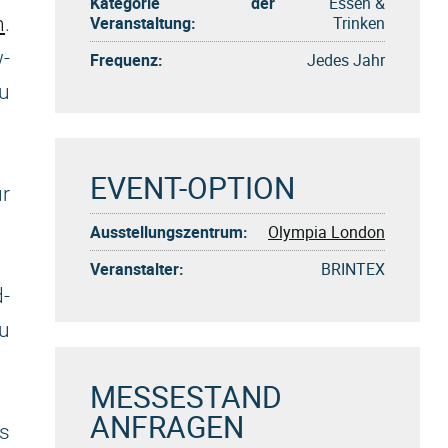
Kategorie der
Essen &
Veranstaltung:
Trinken
n
.
w-
Frequenz:
Jedes Jahr
u
EVENT-OPTION
r
Ausstellungszentrum:
Olympia London
Veranstalter:
BRINTEX
d-
zu
MESSESTAND
ANFRAGEN
s