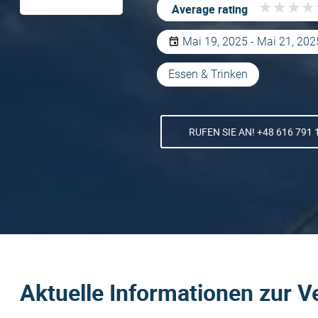
★
★
★
★
★
★
★
★
Average rating
Mai 19, 2025 - Mai 21, 202
Essen & Trinken
RUFEN SIE AN! +48 616 791 
Aktuelle Informationen zur V