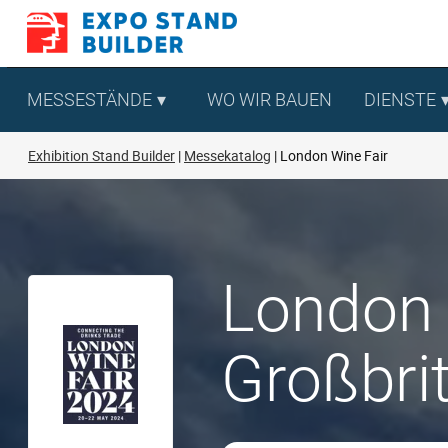
Zum
Inhalt
springen
MESSESTÄNDE
WO WIR BAUEN
DIENSTE
Exhibition Stand Builder
Messekatalog
London Wine Fair
London 
Großbri