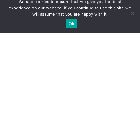
We use cookies to ensure that we give you the best
experience on our website. If you continue to use this site we
will assume that you are happy with it.
Ok
WIR BAUEN INDIVIDUELLE
MESSESTÄNDE
BRAUCHEN SIE EINEN MESSESTANDBAUER FÜR IHRE
MESSE?
SCHICKEN SIE UNS EINE ANFRAGE, WIR SIND