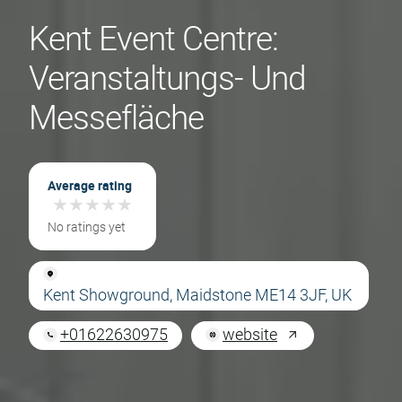
Kent Event Centre:
Veranstaltungs- Und
Messefläche
Average rating
★
★
★
★
★
★
★
★
★
★
No ratings yet
Kent Showground, Maidstone ME14 3JF, UK
+01622630975
website