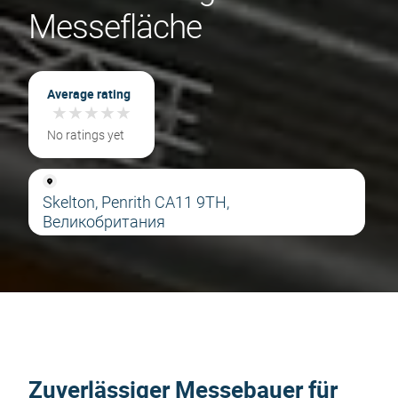
Messefläche
Average rating
★
★
★
★
★
★
★
★
★
★
No ratings yet
Skelton, Penrith CA11 9TH,
Великобритания
Zuverlässiger Messebauer für