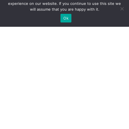
experience on our website. If you continue to use this site we
will assume that you are happy with it.
Ok
WIR BAUEN INDIVIDUELLE
MESSESTÄNDE
BRAUCHEN SIE EINEN MESSESTANDBAUER FÜR IHRE
MESSE?
SCHICKEN SIE UNS EINE ANFRAGE, WIR SIND