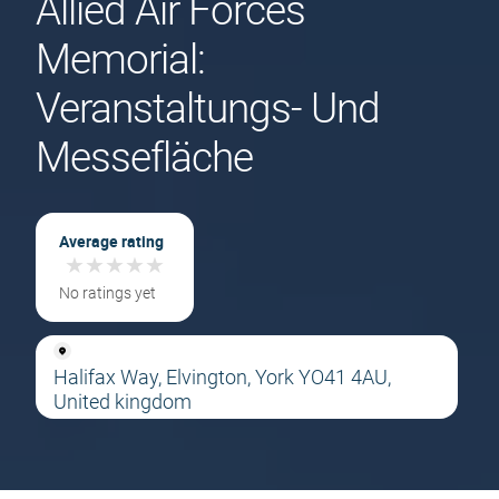
Allied Air Forces
Memorial:
Veranstaltungs- Und
Messefläche
Average rating
★
★
★
★
★
★
★
★
★
★
No ratings yet
Halifax Way, Elvington, York YO41 4AU,
United kingdom