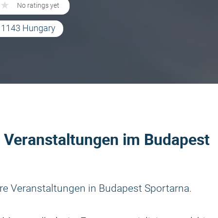
★
★
No ratings yet
2, 1143 Hungary
r Veranstaltungen im Budapest
re Veranstaltungen in Budapest Sportarna.