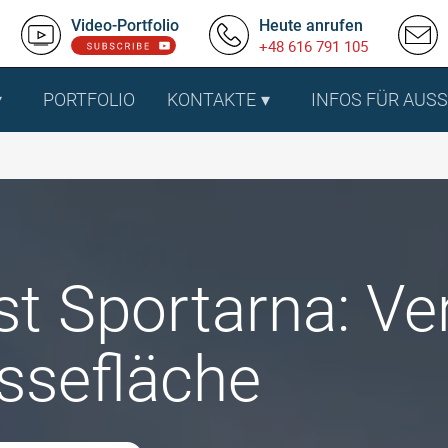
Video-Portfolio
Heute anrufen
+48 616 791 105
PORTFOLIO
KONTAKTE
INFOS FÜR AUS
t Sportarna: Ve
ssefläche