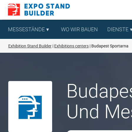
Zum
Inhalt
springen
MESSESTÄNDE
WO WIR BAUEN
DIENSTE
Exhibition Stand Builder
Exhibitions centers
Budapest Sportarna
Budapes
Und Me