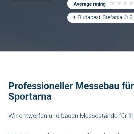
★
★
★
★
★
★
★
★
Average rating
Budapest, Stefánia út 
Professioneller Messebau fü
Sportarna
Wir entwerfen und bauen Messestände für Ih