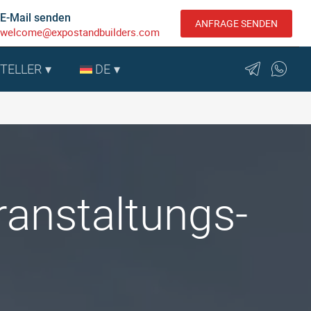
E-Mail senden
ANFRAGE SENDEN
welcome@expostandbuilders.com
STELLER
DE
ranstaltungs-