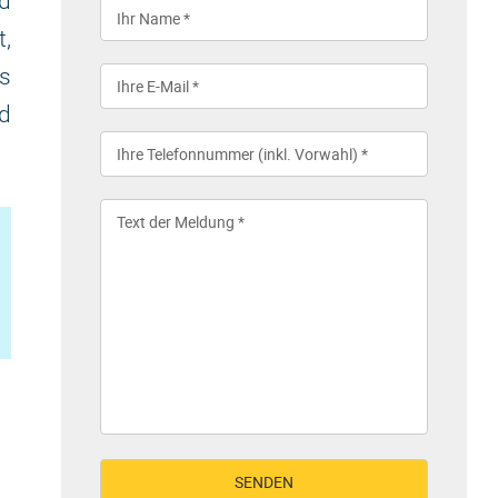
d
t,
es
d