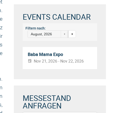
et
.
EVENTS CALENDAR
e
nz
Filtern nach:
August, 2026
r
s
re
Baba Mama Expo
Nov 21, 2026 - Nov 22, 2026
n.
m
MESSESTAND
n
ANFRAGEN
s,