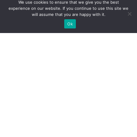
We use cookies to ensure that we give you the best
experience on our website. If you continue to use this site we
will assume that you are happy with it.
Ok
Welche Arten von
Messeständen wir Ihnen
anbieten können