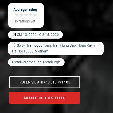
Average rating
★
★
★
★
★
★
★
★
★
★
No ratings yet
Okt 13, 2026 - Okt 15, 2026
Số 94 Trần Quốc Toản, Trần Hưng Đạo, Hoàn Kiếm,
Hà Nội 10000, Vietnam
Metallverarbeitung, Metallurgie
RUFEN SIE AN! +48 616 791 105
MESSESTAND BESTELLEN