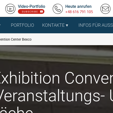
Video-Portfolio
Heute anrufen
+48 616 791 105
PORTFOLIO
KONTAKTE
INFOS FÜR AUS
vention Center Bexco
xhibition Conve
Veranstaltungs-