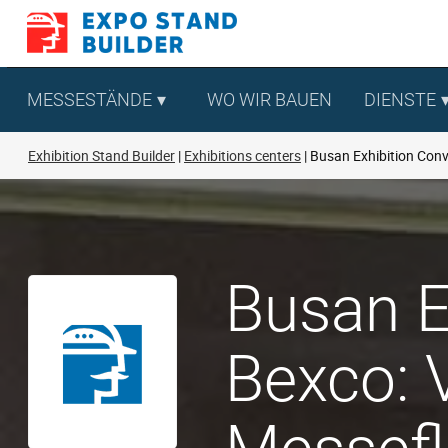
Zum
Inhalt
springen
MESSESTÄNDE
WO WIR BAUEN
DIENSTE
Exhibition Stand Builder
Exhibitions centers
Busan Exhibition Con
Busan E
Bexco: 