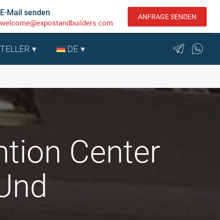
E-Mail senden
ANFRAGE SENDEN
welcome@expostandbuilders.com
STELLER
DE
ntion Center
 Und