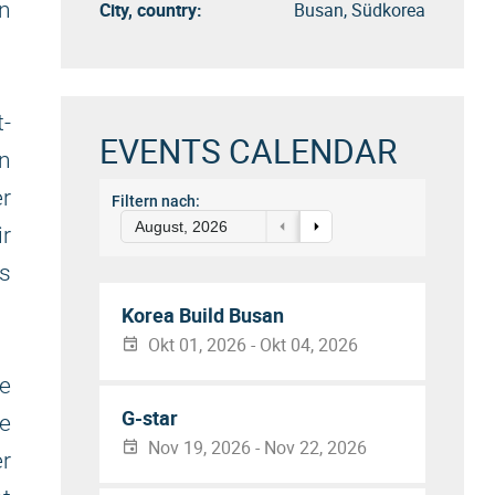
en
City, country:
Busan, Südkorea
t-
EVENTS CALENDAR
n
er
Filtern nach:
August, 2026
ir
s
Korea Build Busan
Okt 01, 2026 - Okt 04, 2026
e
G-star
re
Nov 19, 2026 - Nov 22, 2026
r