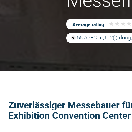
Messef
★
★
★
★
★
★
★
★
Average rating
55 APEC-ro, U 2(i)-don
Zuverlässiger Messebauer fü
Exhibition Convention Cente