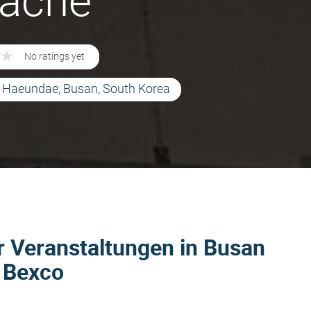
läche
★
★
No ratings yet
g, Haeundae, Busan, South Korea
r Veranstaltungen in Busan
r Bexco