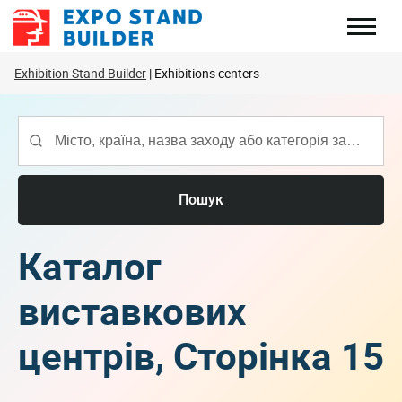
Перейти
до
змісту
Exhibition Stand Builder
Exhibitions centers
Пошук
Каталог
виставкових
центрів, Сторінка 15