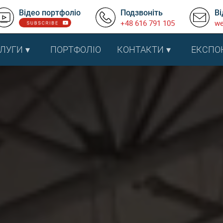
Відео портфоліо
Подзвоніть
Ві
+48 616 791 105
we
ЛУГИ
ПОРТФОЛІО
КОНТАКТИ
ЕКСПО