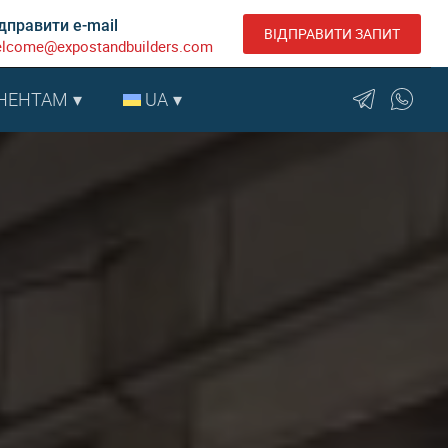
дправити e-mail
ВІДПРАВИТИ ЗАПИТ
lcome@expostandbuilders.com
НЕНТАМ
UA