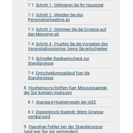
7.1.
Schritt 1 - Definieren Sie Ihr Hauptziel
7.2.
Schritt 2 - Wenden Sie das
Personalverhaeltnis an
7.3.
Schritt 3 - Stimmen Sie die Groesse auf
den Messetyp ab
7.4.
Schritt 4 - Pruefen Sie die Vorgaben des
Veranstaltungsortes, bevor Sie entscheiden
7.5.
Schneller Realitaetscheck zur
Standgroesse
7.6.
Entscheidungsablauf fuer die
Standgroesse
8.
Hoehenvorschriften fuer Messestaende,
die Sie kennen muessen
8.1.
Standard-Hoehenregeln der IAEE
8.2.
Doppelstock-Staende: Wenn Groesse
vertikal wird
9.
Haeufige Fehler bei der Standgroesse
(und wie Sie sie vermeiden)