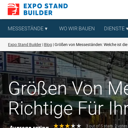
Zum
Inhalt
springen
MESSESTÄNDE
WO WIR BAUEN
DIENSTE
Expo Stand Builder
Blog
Größen von Messeständen: Welche ist die r
Größen Von Me
Richtige Für I
★
★
★
★
★
★
★
★
★
★
Average rating
3 out of 5 stars. 2 votes