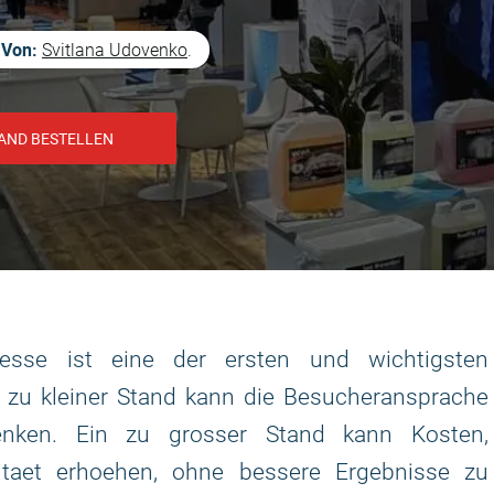
Von:
Svitlana Udovenko
.
AND BESTELLEN
esse ist eine der ersten und wichtigsten
in zu kleiner Stand kann die Besucheransprache
aenken. Ein zu grosser Stand kann Kosten,
itaet erhoehen, ohne bessere Ergebnisse zu