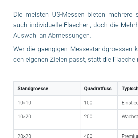
Die meisten US-Messen bieten mehrere st
auch individuelle Flaechen, doch die Mehrh
Auswahl an Abmessungen.
Wer die gaengigen Messestandgroessen ken
den eigenen Zielen passt, statt die Flaec
Standgroesse
Quadratfuss
Typisc
10×10
100
Einstie
10×20
200
Wachs
20×20
400
Premiu