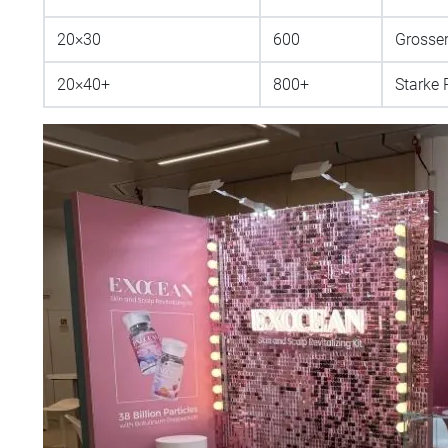
20×30
600
Grosse
20×40+
800+
Starke 