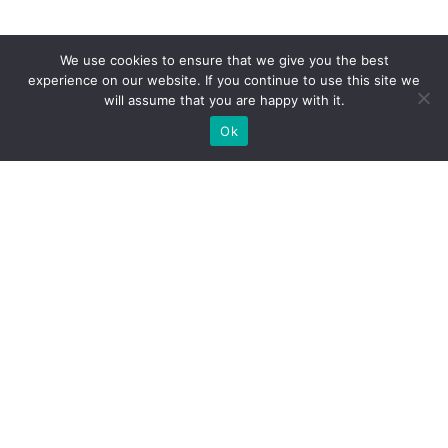
We use cookies to ensure that we give you the best
experience on our website. If you continue to use this site we
will assume that you are happy with it.
Ok
Welche Arten von
Messeständen wir Ihnen
anbieten können