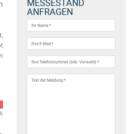
MESSESTAND
t
ANFRAGEN
t,
bt
en
e
8,