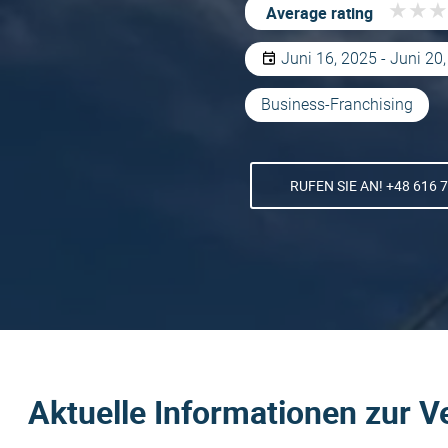
★
★
★
★
★
★
Average rating
Juni 16, 2025 - Juni 20
Business-Franchising
RUFEN SIE AN! +48 616 
Aktuelle Informationen zur V