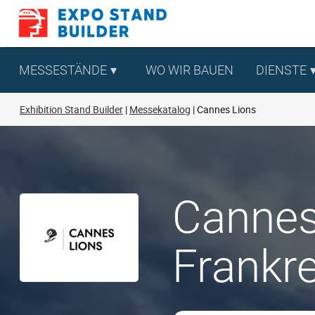
Zum
Inhalt
springen
MESSESTÄNDE
WO WIR BAUEN
DIENSTE
Exhibition Stand Builder
Messekatalog
Cannes Lions
Cannes
Frankr