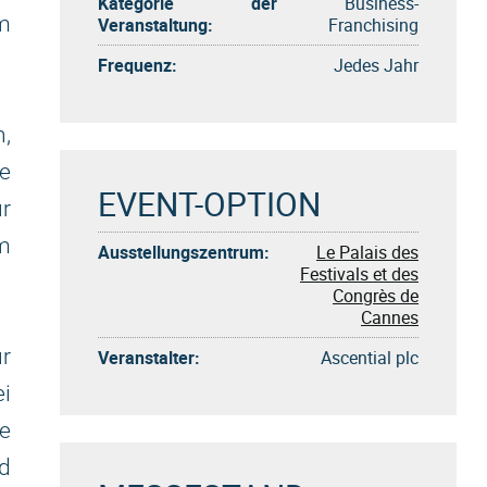
Kategorie der
Business-
m
Veranstaltung:
Franchising
Frequenz:
Jedes Jahr
n,
re
EVENT-OPTION
ur
am
Ausstellungszentrum:
Le Palais des
Festivals et des
Congrès de
Cannes
ür
Veranstalter:
Ascential plc
ei
e
d