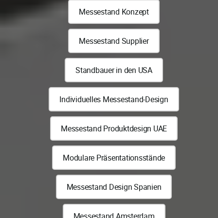
Messestand Konzept
Messestand Supplier
Standbauer in den USA
Individuelles Messestand-Design
Messestand Produktdesign UAE
Modulare Präsentationsstände
Messestand Design Spanien
Messestand Amsterdam