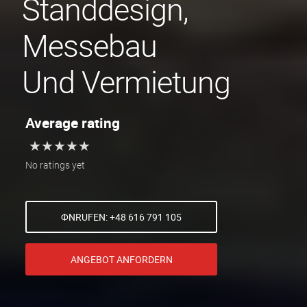
Standdesign,
Messebau
Und Vermietung
Average rating
★
★
★
★
★
★
★
★
★
★
No ratings yet
ФNRUFEN: +48 616 791 105
ANGEBOT ANFORDERN