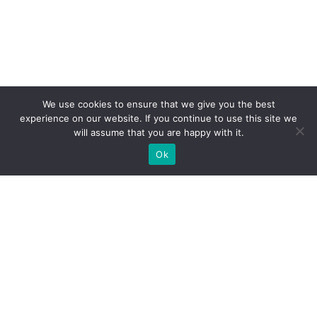
We use cookies to ensure that we give you the best
experience on our website. If you continue to use this site we
will assume that you are happy with it.
Ok
Welche Arten von
Messeständen wir Ihnen
anbieten können