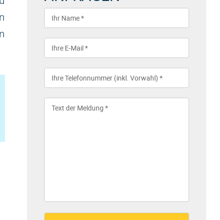
u
n
en