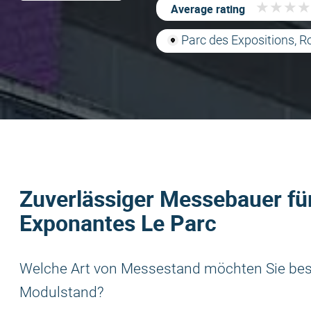
★
★
★
★
★
★
★
★
Average rating
Parc des Expositions, R
Zuverlässiger Messebauer für
Exponantes Le Parc
Welche Art von Messestand möchten Sie beste
Modulstand?