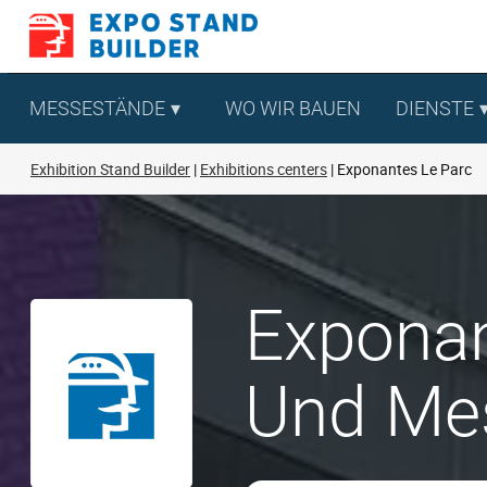
Zum
Inhalt
springen
MESSESTÄNDE
WO WIR BAUEN
DIENSTE
Exhibition Stand Builder
Exhibitions centers
Exponantes Le Parc
Exponan
Und Me