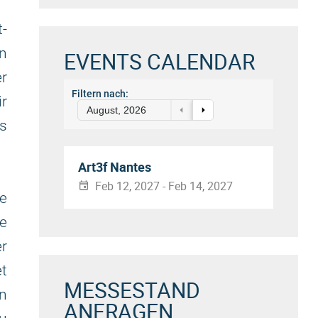
t-
n
EVENTS CALENDAR
er
Filtern nach:
ir
August, 2026
s
Art3f Nantes
Feb 12, 2027 - Feb 14, 2027
e
re
r
et
MESSESTAND
in
ANFRAGEN