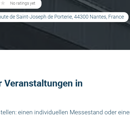
★
★
No ratings yet
oute de Saint-Joseph de Porterie, 44300 Nantes, France
 Veranstaltungen in
llen: einen individuellen Messestand oder ein