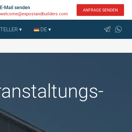
E-Mail senden
ANFRAGE SENDEN
welcome@expostandbuilders.com
STELLER
DE
ranstaltungs-