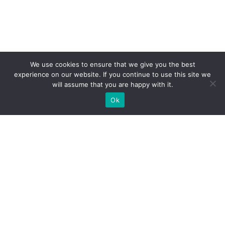
We use cookies to ensure that we give you the best
experience on our website. If you continue to use this site we
will assume that you are happy with it.
Ok
Welche Arten von
Messeständen wir Ihnen
anbieten können