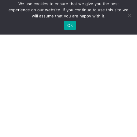
We use cookies to ensure that we give you the best
experience on our website. If you continue to use this site we
will assume that you are happy with it.
Ok
WIR BAUEN INDIVIDUELLE
MESSESTÄNDE
BRAUCHEN SIE EINEN MESSESTANDBAUER FÜR IHRE
MESSE?
SCHICKEN SIE UNS EINE ANFRAGE, WIR SIND