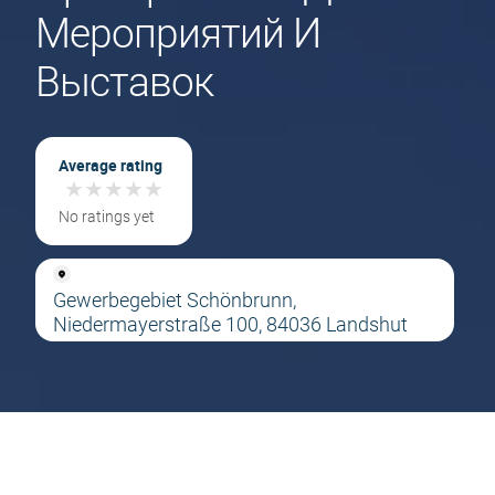
Мероприятий И
Выставок
Average rating
★
★
★
★
★
★
★
★
★
★
No ratings yet
Gewerbegebiet Schönbrunn,
Niedermayerstraße 100, 84036 Landshut