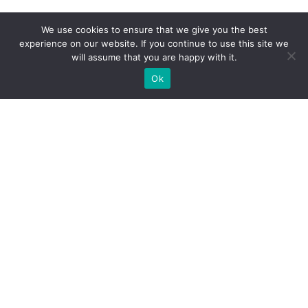
We use cookies to ensure that we give you the best
experience on our website. If you continue to use this site we
will assume that you are happy with it.
Ok
МЫ ГОТОВЫ ПОСТРОИТЬ ДЛЯ
ВАС ЭКСКЛЮЗИВНЫЙ
ВЫСТАВОЧНЫЙ СТЕНД