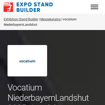
Zum
Inhalt
springen
Exhibition Stand Builder
Messekatalog
vocatium
NiederbayernLandshut
Vocatium
NiederbayernLandshut