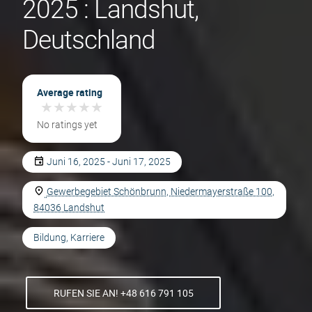
2025 : Landshut,
Deutschland
Average rating
★
★
★
★
★
★
★
★
★
★
No ratings yet
Juni 16, 2025 - Juni 17, 2025
Gewerbegebiet Schönbrunn, Niedermayerstraße 100,
84036 Landshut
Bildung, Karriere
RUFEN SIE AN! +48 616 791 105