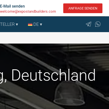
E-Mail senden
ANFRAGE SENDEN
welcome@expostandbuilders.com
STELLER
DE
g, Deutschland