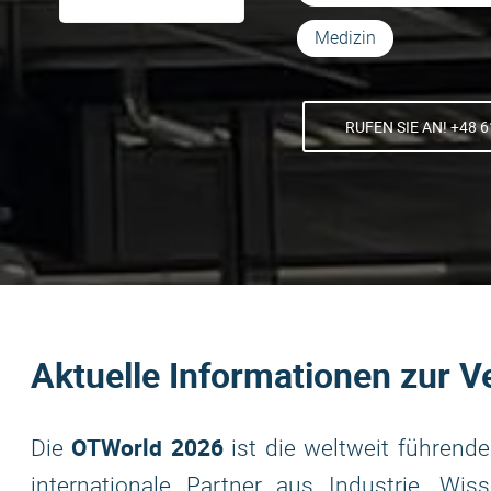
Medizin
RUFEN SIE AN! +48 6
Aktuelle Informationen zur V
OTWorld 2026
Die
ist die weltweit führende
internationale Partner aus Industrie, Wis