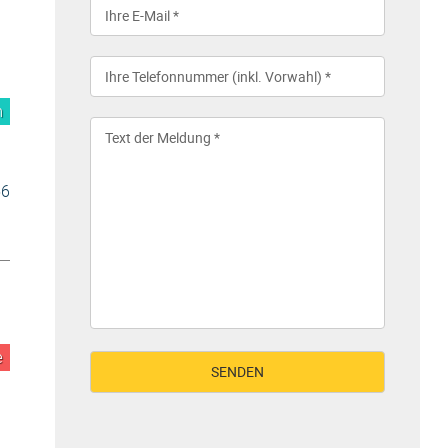
m
56
e