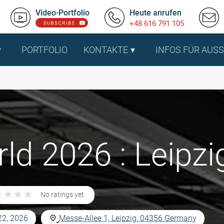
Video-Portfolio
Heute anrufen
+48 616 791 105
PORTFOLIO
KONTAKTE
INFOS FÜR AUS
d 2026 : Leipzi
★
★
★
★
★
★
★
★
No ratings yet
22, 2026
Messe-Allee 1, Leipzig, 04356 Germany