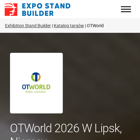
Skip
to
content
Exhibition Stand Builder
Katalog targów
OTWorld
OTWorld 2026 W Lipsk,