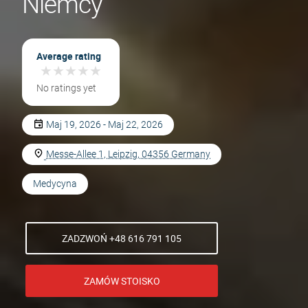
Niemcy
Average rating
★
★
★
★
★
★
★
★
★
★
No ratings yet
Maj 19, 2026 - Maj 22, 2026
Messe-Allee 1, Leipzig, 04356 Germany
Medycyna
ZADZWOŃ +48 616 791 105
ZAMÓW STOISKO