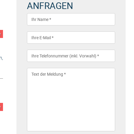
ANFRAGEN
e
n,
e