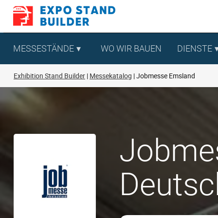
Zum
Inhalt
springen
MESSESTÄNDE
WO WIR BAUEN
DIENSTE
Exhibition Stand Builder
Messekatalog
Jobmesse Emsland
Jobmes
Deutsc