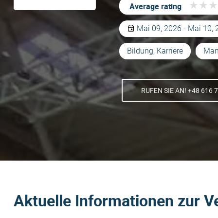
★
★
★
★
★
★
Average rating
Mai 09, 2026 - Mai 10,
Bildung, Karriere
Man
RUFEN SIE AN! +48 616 
Aktuelle Informationen zur V