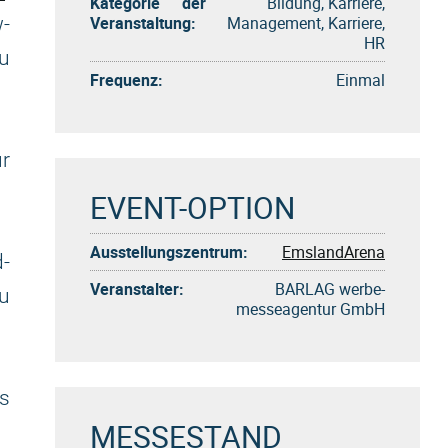
Kategorie der
Bildung, Karriere,
Veranstaltung:
Management, Karriere,
w-
HR
u
Frequenz:
Einmal
r
EVENT-OPTION
Ausstellungszentrum:
EmslandArena
d-
Veranstalter:
BARLAG werbe-
zu
messeagentur GmbH
s
MESSESTAND