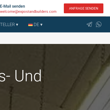
E-Mail senden
ANFRAGE SENDEN
welcome@expostandbuilders.com
STELLER
DE
s- Und