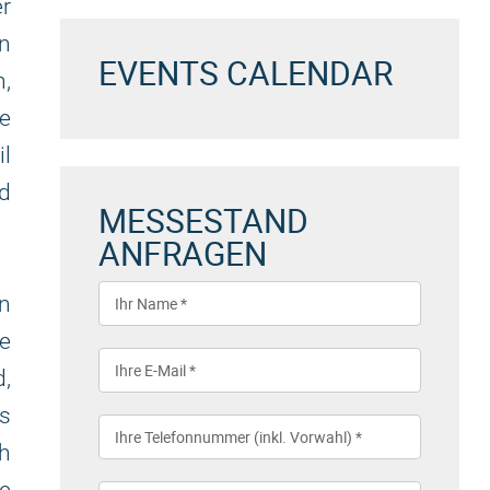
r
n
EVENTS CALENDAR
,
e
l
nd
MESSESTAND
ANFRAGEN
n
e
d,
ss
ch