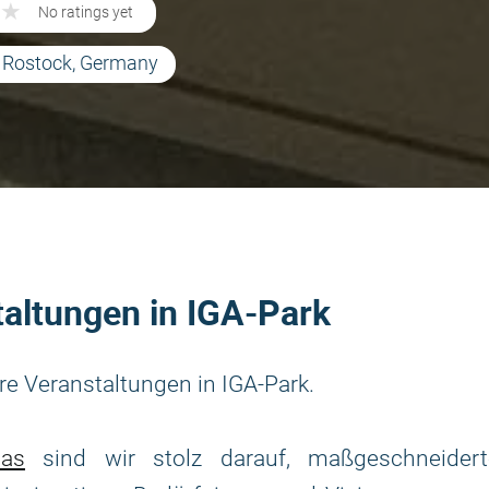
★
★
No ratings yet
6 Rostock, Germany
altungen in IGA-Park
e Veranstaltungen in IGA-Park.
as
sind wir stolz darauf, maßgeschneidert