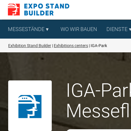
Zum
Inhalt
springen
MESSESTÄNDE
WO WIR BAUEN
DIENSTE
Exhibition Stand Builder
Exhibitions centers
IGA-Park
IGA-Par
Messef