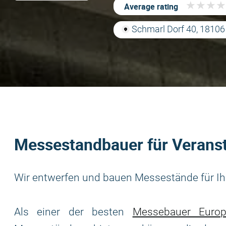
★
★
★
★
★
★
★
★
Average rating
Schmarl Dorf 40, 1810
Messestandbauer für Veranst
Wir entwerfen und bauen Messestände für Ihr
Als einer der besten
Messebauer Europ