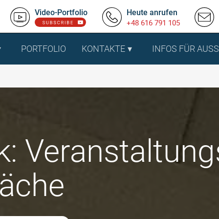
Video-Portfolio
Heute anrufen
+48 616 791 105
PORTFOLIO
KONTAKTE
INFOS FÜR AUS
k: Veranstaltung
läche