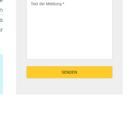
ie
n
s
ür