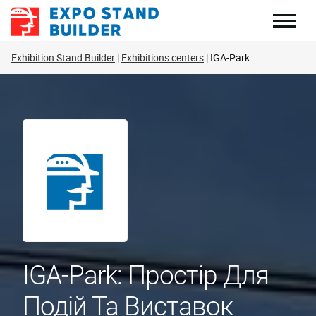
Перейти
до
змісту
Exhibition Stand Builder
Exhibitions centers
IGA-Park
IGA-Park: Простір Для
Подій Та Виставок