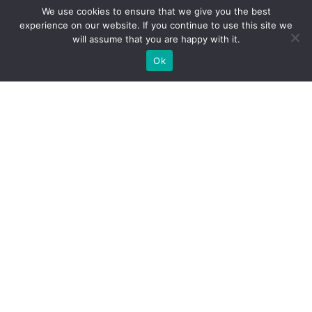
We use cookies to ensure that we give you the best
experience on our website. If you continue to use this site we
will assume that you are happy with it.
Ok
Welche Arten von
Messeständen wir Ihnen
anbieten können