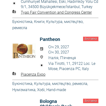
Cumhuriyet Mahallesi, Eski, Hadımköy Yolu Cd
9/1, 34500 Büyükçekmece/İstanbul, Turkey
Tyap Fair Convention and Congress Center
Букіністика
,
Книги
,
Культура, мистецтво,
ремесла
Pantheon
Виставка
Січ 29, 2027
Січ 30, 2027
Італія, П'яченця
Via Tirotti, 11, 29122 Loc. Le
Mose, Piacenza PC, Italy
Piacenza Expo
Букіністика
,
Культура, мистецтво, ремесла
,
Нумізматика
,
Хобі, Hand-made
Bologna
Виставка