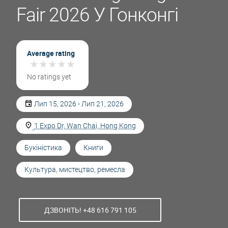
Fair 2026 У Гонконгі
Average rating
★
★
★
★
★
★
★
★
★
★
No ratings yet
Лип 15, 2026 - Лип 21, 2026
1 Expo Dr, Wan Chai, Hong Kong
Букіністика
Книги
Культура, мистецтво, ремесла
ДЗВОНІТЬ! +48 616 791 105