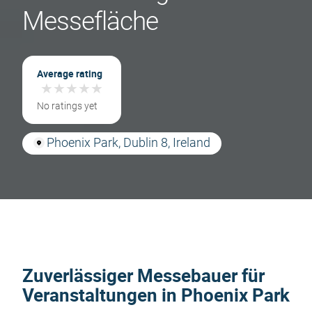
Messefläche
Average rating
★
★
★
★
★
★
★
★
★
★
No ratings yet
Phoenix Park, Dublin 8, Ireland
Zuverlässiger Messebauer für
Veranstaltungen in Phoenix Park