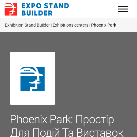
Перейти
до
змісту
Exhibition Stand Builder
Exhibitions centers
Phoenix Park
Phoenix Park: Простір
Для Подій Та Виставок