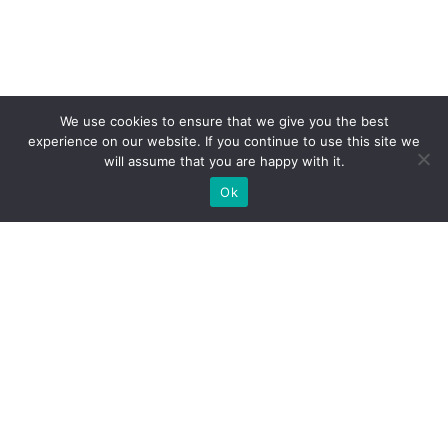
We use cookies to ensure that we give you the best
experience on our website. If you continue to use this site we
will assume that you are happy with it.
Ok
МИ ГОТОВІ ПОБУДУВАТИ ДЛЯ
ВАС ЕКСКЛЮЗИВНИЙ
ВИСТАВКОВИЙ СТЕНД