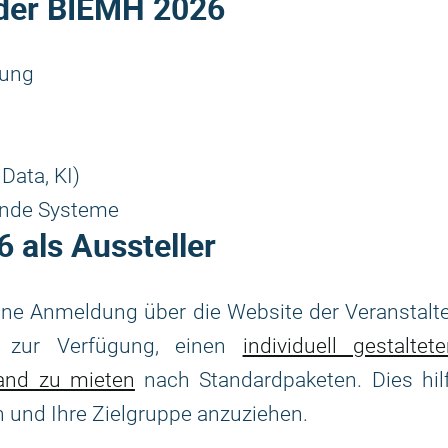
 der
BIEMH 2026
tung
Data, KI)
ende Systeme
6
als Aussteller
ine Anmeldung über die Website der Veranstalt
it zur Verfügung, einen
individuell gestaltet
and zu mieten
nach Standardpaketen. Dies hilf
 und Ihre Zielgruppe anzuziehen.