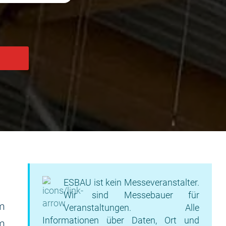
ESBAU ist kein Messeveranstalter.
Wir sind Messebauer für
m
Veranstaltungen. Alle
Informationen über Daten, Ort und
m