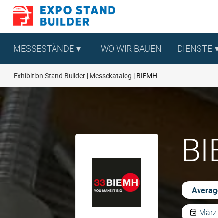
Zum
Inhalt
springen
MESSESTÄNDE
WO WIR BAUEN
DIENSTE
Exhibition Stand Builder
Messekatalog
BIEMH
BI
Average
März 