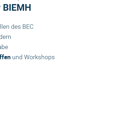
er BIEMH
llen des BEC
dern
abe
ffen
und Workshops