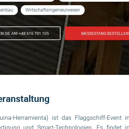
nenbau
Wirtschaftsingenieurwesen
N SIE AN! +48 616 791 105
MESSESTAND BESTELLEN
eranstaltung
ina-Herramienta) ist das Flaggschiff-Event i
Fertigung und Smart-Technologien. Es findet i