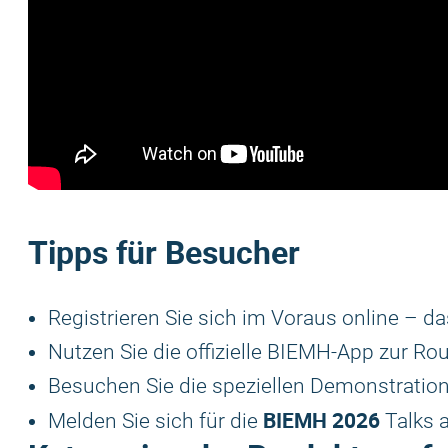
Tipps für Besucher
Registrieren Sie sich im Voraus online – d
Nutzen Sie die offizielle BIEMH-App zur R
Besuchen Sie die speziellen Demonstratio
BIEMH 2026
Melden Sie sich für die
Talks 