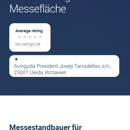
Messefläche
Average rating
★
★
★
★
★
★
★
★
★
★
No ratings yet
Avinguda President Josep Tarradellas, s/n,
25001 Lleida, Испания
Messestandbauer für