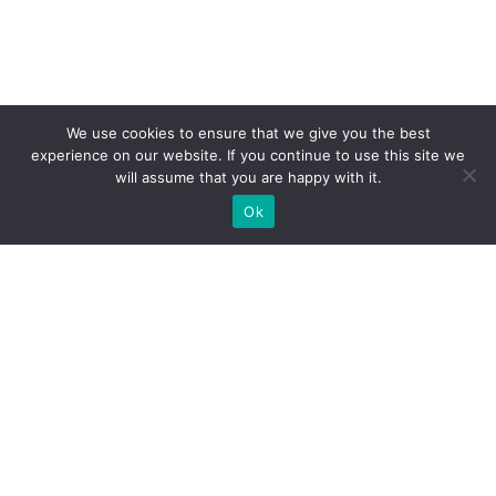
We use cookies to ensure that we give you the best
experience on our website. If you continue to use this site we
will assume that you are happy with it.
Ok
WIR BAUEN INDIVIDUELLE
MESSESTÄNDE