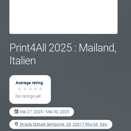
Print4All 2025 : Mailand,
Italien
Average rating
★
★
★
★
★
★
★
★
★
★
No ratings yet
Mai 27, 2025 - Mai 30, 2025
Strada Statale Sempione, 28, 20017 Rho MI, Italy