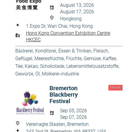
August 13, 2026
August 17, 2026
Hongkong
1 Expo Dr, Wan Chai, Hong Kong
Hong Kong Convention Exhibition Centre
HKCEC
Bäckerei, Konditorei
,
Essen & Trinken
,
Fleisch,
Geflügel, Meeresfrüchte
,
Früchte, Gemüse
,
Kaffee,
Tee, Kakao, Schokolade
,
Lebensmittelzusatzstoffe,
Gewürze, Öl
,
Molkerei-industrie
Bremerton
Messe
Blackberry
Festival
Sep 05, 2026
Sep 07, 2026
Vereinagte Staaten, Bremerton
243 2nd St, Bremerton, WA 98337, USA