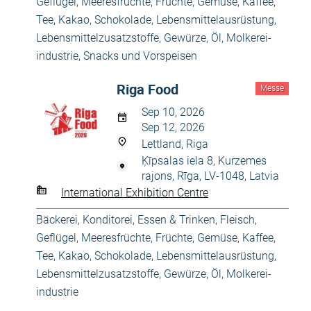
Geflügel, Meeresfrüchte
,
Früchte, Gemüse
,
Kaffee,
Tee, Kakao, Schokolade
,
Lebensmittelausrüstung
,
Lebensmittelzusatzstoffe, Gewürze, Öl
,
Molkerei-
industrie
,
Snacks und Vorspeisen
Riga Food
Messe
Sep 10, 2026
Sep 12, 2026
Lettland, Riga
Ķīpsalas iela 8, Kurzemes
rajons, Rīga, LV-1048, Latvia
International Exhibition Centre
Bäckerei, Konditorei
,
Essen & Trinken
,
Fleisch,
Geflügel, Meeresfrüchte
,
Früchte, Gemüse
,
Kaffee,
Tee, Kakao, Schokolade
,
Lebensmittelausrüstung
,
Lebensmittelzusatzstoffe, Gewürze, Öl
,
Molkerei-
industrie