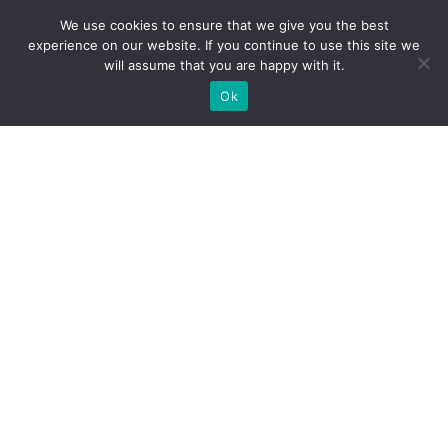
We use cookies to ensure that we give you the best
experience on our website. If you continue to use this site we
will assume that you are happy with it.
Ok
Welche Arten von
Messeständen wir Ihnen
anbieten können