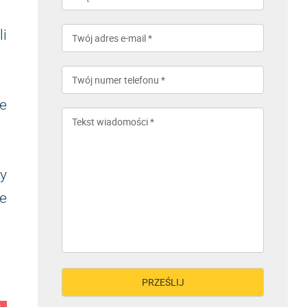
li
le
y
e