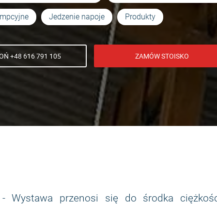
umpcyjne
Jedzenie napoje
Produkty
Ń +48 616 791 105
ZAMÓW STOISKO
 - Wystawa przenosi się do środka ciężkośc