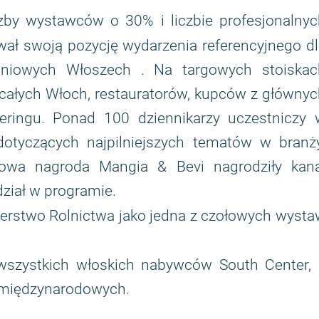
iczby wystawców o 30% i liczbie profesjonalny
ał swoją pozycję wydarzenia referencyjnego dl
dniowych Włoszech . Na targowych stoiskac
 całych Włoch, restauratorów, kupców z główny
eringu. Ponad 100 dziennikarzy uczestniczy 
dotyczących najpilniejszych tematów w branży
żowa nagroda Mangia & Bevi nagrodziły kana
ział w programie.
sterstwo Rolnictwa jako jedna z czołowych wyst
szystkich włoskich nabywców South Center, 
ów międzynarodowych.