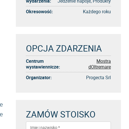
wydarzenia:
Jedzenie napoje, Produkty
Okresowość:
Każdego roku
OPCJA ZDARZENIA
Centrum
Mostra
wystawiennicze:
dOltremare
Organizator:
Progecta Srl
e
ZAMÓW STOISKO
e