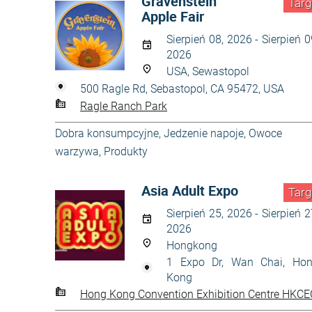
Gravenstein
Targ
Apple Fair
Sierpień 08, 2026 - Sierpień 0
2026
USA, Sewastopol
500 Ragle Rd, Sebastopol, CA 95472, USA
Ragle Ranch Park
Dobra konsumpcyjne
,
Jedzenie napoje
,
Owoce
warzywa
,
Produkty
Asia Adult Expo
Targ
Sierpień 25, 2026 - Sierpień 2
2026
Hongkong
1 Expo Dr, Wan Chai, Ho
Kong
Hong Kong Convention Exhibition Centre HKCE