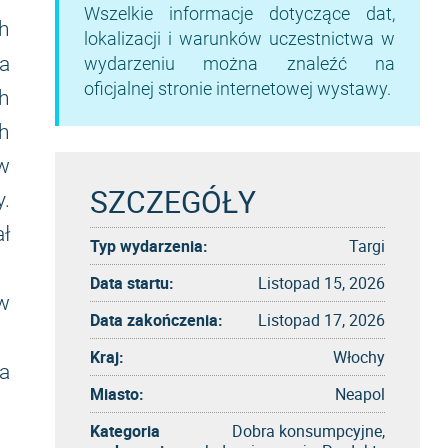
Wszelkie informacje dotyczące dat,
ch
lokalizacji i warunków uczestnictwa w
a
wydarzeniu można znaleźć na
oficjalnej stronie internetowej wystawy.
h
ch
w
SZCZEGÓŁY
.
ł
Typ wydarzenia:
Targi
Data startu:
Listopad 15, 2026
aw
Data zakończenia:
Listopad 17, 2026
Kraj:
Włochy
a
Miasto:
Neapol
Kategoria
Dobra konsumpcyjne,