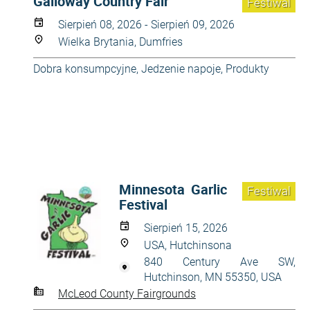
Galloway Country Fair
Festiwal
Sierpień 08, 2026 - Sierpień 09, 2026
Wielka Brytania, Dumfries
Dobra konsumpcyjne
,
Jedzenie napoje
,
Produkty
Minnesota Garlic
Festiwal
Festival
Sierpień 15, 2026
USA, Hutchinsona
840 Century Ave SW,
Hutchinson, MN 55350, USA
McLeod County Fairgrounds