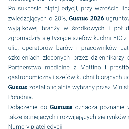
Po sukcesie piątej edycji, przy wzroście l
Gustus 2026
zwiedzających o 20%,
ugruntow
wyjątkowej branży w środkowych i połu
zgromadziły się tysiące szefów kuchni FIC z
ulic, operatorów barów i pracowników cat
szkoleniach zleconych przez dziennikarzy 
Partnerstwo medialne z Mattino i presti
gastronomiczny i szefów kuchni biorących ud
Gustus
został oficjalnie wybrany przez Mini
Południa.
Gustusa
Dołączenie do
oznacza poznanie w
także istniejących i rozwijających się rynk
Numery piątej edycji: