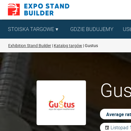
Skip
to
content
STOISKA TARGOWE
GDZIE BUDUJEMY
US
Exhibition Stand Builder
Katalog targów
Gustus
Gus
Average rat
Listopad 