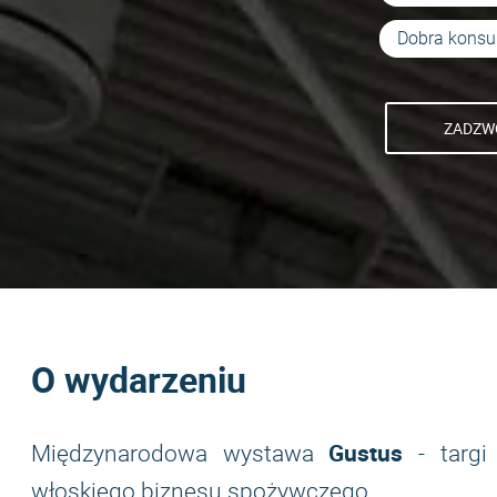
Dobra kons
ZADZWO
O wydarzeniu
Gustus
Międzynarodowa wystawa
- targi
włoskiego biznesu spożywczego.