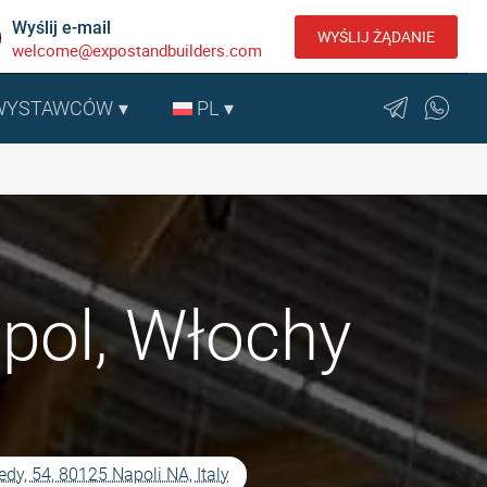
Wyślij e-mail
WYŚLIJ ŻĄDANIE
welcome@expostandbuilders.com
 WYSTAWCÓW
PL
pol, Włochy
dy, 54, 80125 Napoli NA, Italy