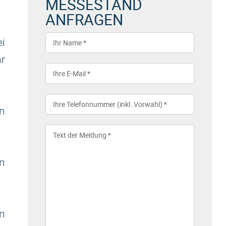
MESSESTAND
ANFRAGEN
i
hr
n
rn
n