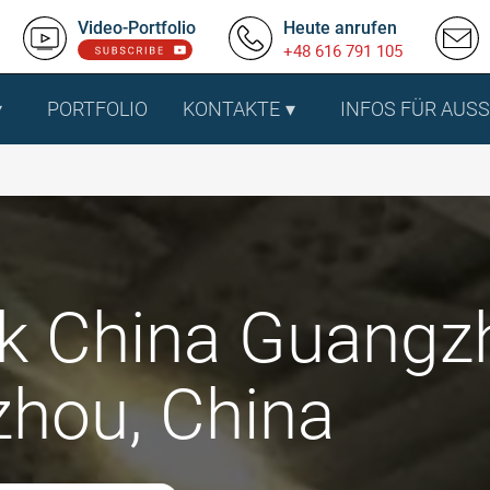
Video-Portfolio
Heute anrufen
+48 616 791 105
PORTFOLIO
KONTAKTE
INFOS FÜR AUS
k China Guangzh
hou, China