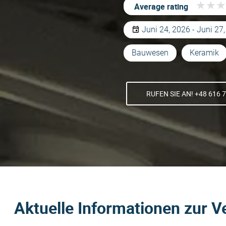
★
★
★
★
★
★
Average rating
Juni 24, 2026 - Juni 27
Bauwesen
Keramik
RUFEN SIE AN! +48 616 
Aktuelle Informationen zur V