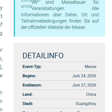
Wir sind Messebauer für
y
Veranstaltungen. Alle
Informationen über Daten, Ort und
tt
Teilnahmebedingungen finden Sie auf
uf
der offiziellen Website der Messe.
g
r
DETAILINFO
,
Event-Typ:
Messe
),
e
Beginn:
Juni 24, 2026
Enddatum:
Juni 27, 2026
n
Land:
China
n
Stadt:
Guangzhou
en