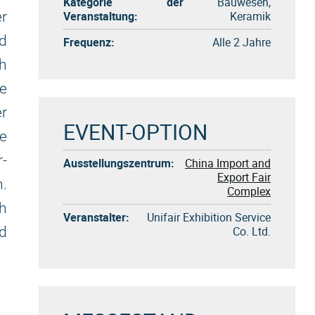
Kategorie der
Bauwesen,
Veranstaltung:
Keramik
er
nd
Frequenz:
Alle 2 Jahre
h
e
r
EVENT-OPTION
he
r-
Ausstellungszentrum:
China Import and
Export Fair
.
Complex
h
Veranstalter:
Unifair Exhibition Service
Co. Ltd.
d