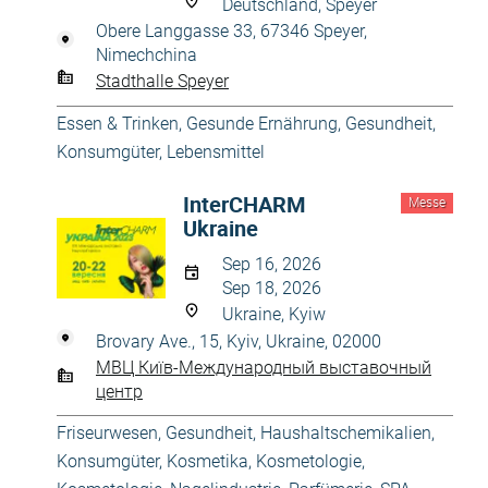
Deutschland, Speyer
Obere Langgasse 33, 67346 Speyer,
Nimechchina
Stadthalle Speyer
Essen & Trinken
,
Gesunde Ernährung
,
Gesundheit
,
Konsumgüter
,
Lebensmittel
InterCHARM
Messe
Ukraine
Sep 16, 2026
Sep 18, 2026
Ukraine, Kyiw
Brovary Ave., 15, Kyiv, Ukraine, 02000
МВЦ Київ-Международный выставочный
центр
Friseurwesen
,
Gesundheit
,
Haushaltschemikalien
,
Konsumgüter
,
Kosmetika, Kosmetologie
,