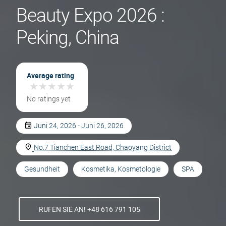
Beauty Expo 2026 :
Peking, China
Average rating
★
★
★
★
★
★
★
★
★
★
No ratings yet
Juni 24, 2026 - Juni 26, 2026
No.7 Tianchen East Road, Chaoyang District
Gesundheit
Kosmetika, Kosmetologie
SPA
RUFEN SIE AN! +48 616 791 105