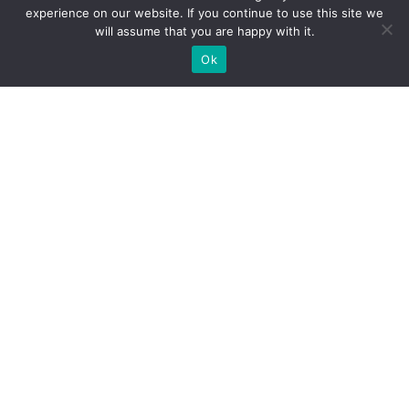
experience on our website. If you continue to use this site we
will assume that you are happy with it.
Ok
Welche Arten von
Messeständen wir Ihnen
anbieten können