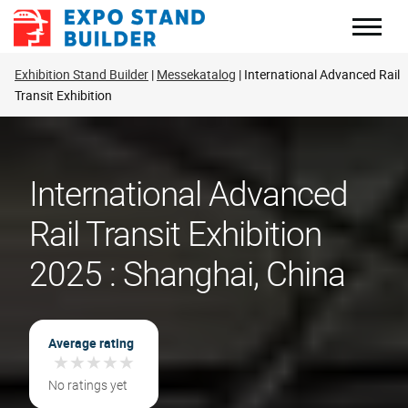
Zum
Inhalt
springen
Exhibition Stand Builder
Messekatalog
International Advanced Rail
Transit Exhibition
International Advanced
Rail Transit Exhibition
2025 : Shanghai, China
Average rating
★
★
★
★
★
★
★
★
★
★
No ratings yet