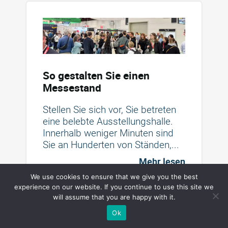
So gestalten Sie einen
Messestand
Stellen Sie sich vor, Sie betreten
eine belebte Ausstellungshalle.
Innerhalb weniger Minuten sind
Sie an Hunderten von Ständen,...
Mehr lesen
We use cookies to ensure that we give you the best
Veröffentlicht:
2026-07-14 11:25:46
experience on our website. If you continue to use this site we
Aktualisiert:
2026-07-14 11:25:46
will assume that you are happy with it.
Ok