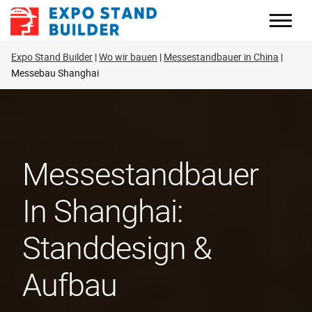
Zum
Inhalt
springen
Expo Stand Builder
Wo wir bauen
Messestandbauer in China
Messebau Shanghai
Messestandbauer
In Shanghai:
Standdesign &
Aufbau