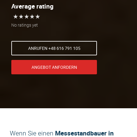
Average rating
★
★
★
★
★
★
★
★
★
★
No ratings yet
ANRUFEN +48 616 791 105
ANGEBOT ANFORDERN
Messestandbauer in
Wenn Sie einen