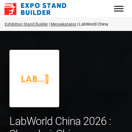
Zum
Inhalt
springen
Exhibition Stand Builder
Messekatalog
LabWorld China
LabWorld China 2026 :