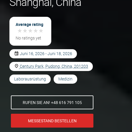
Shanghai, China
Average rating
★
★
★
★
★
★
★
★
★
★
No ratings yet
Juni 16, 2026 - Juni 18, 2026
Century Park, Pudong, China, 201203
Laborausrüstung
Medizin
RUFEN SIE AN! +48 616 791 105
MESSESTAND BESTELLEN