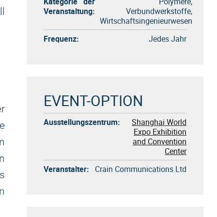
Kategorie der
Polymere,
Veranstaltung:
Verbundwerkstoffe,
ll
Wirtschaftsingenieurwesen
Frequenz:
Jedes Jahr
EVENT-OPTION
r
Ausstellungszentrum:
Shanghai World
e
Expo Exhibition
and Convention
n
Center
en
Veranstalter:
Crain Communications Ltd
s
n