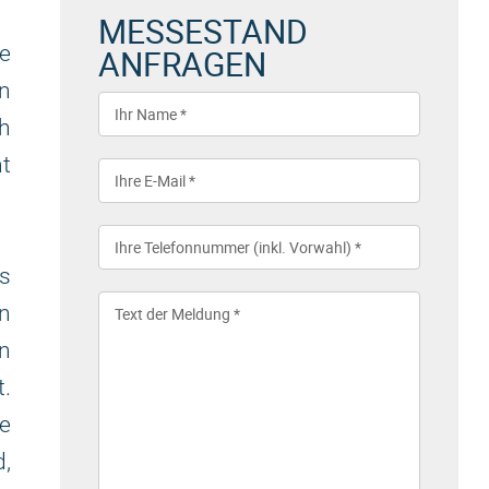
MESSESTAND
te
ANFRAGEN
en
ch
ht
s
n
on
.
ie
d,