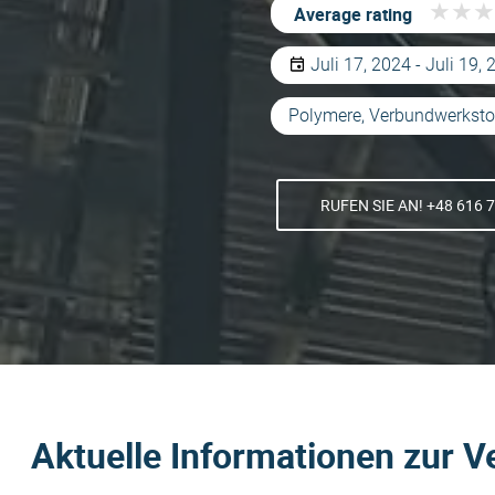
★
★
★
★
★
★
Average rating
Juli 17, 2024 - Juli 19,
Polymere, Verbundwerksto
RUFEN SIE AN! +48 616 
Aktuelle Informationen zur V