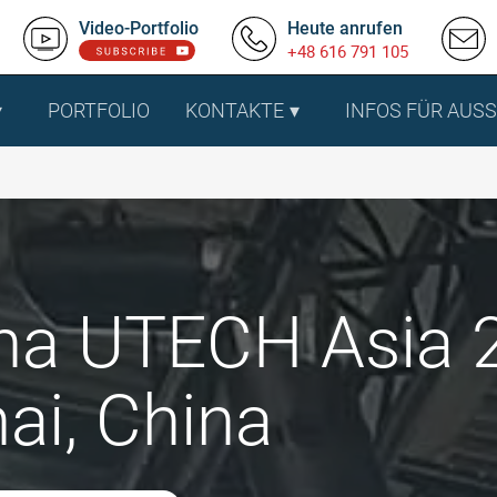
Video-Portfolio
Heute anrufen
+48 616 791 105
PORTFOLIO
KONTAKTE
INFOS FÜR AUS
na UTECH Asia 2
ai, China