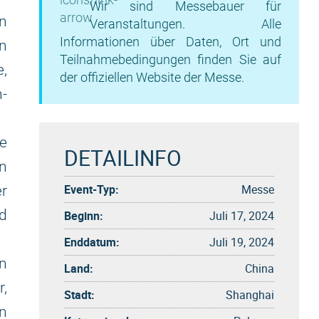
Wir sind Messebauer für
in
Veranstaltungen. Alle
Informationen über Daten, Ort und
in
Teilnahmebedingungen finden Sie auf
e,
der offiziellen Website der Messe.
n-
e
DETAILINFO
n
Event-Typ:
Messe
r
d
Beginn:
Juli 17, 2024
Enddatum:
Juli 19, 2024
n
Land:
China
,
Stadt:
Shanghai
en