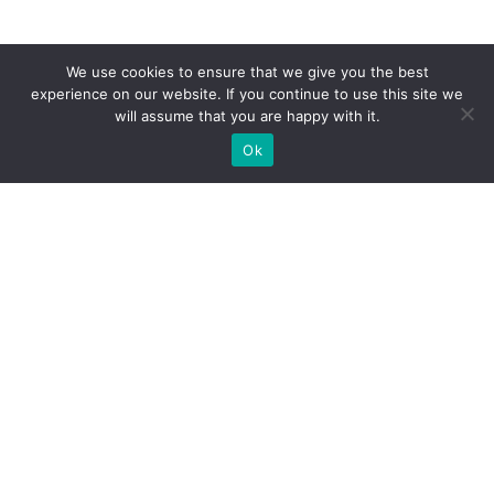
We use cookies to ensure that we give you the best
experience on our website. If you continue to use this site we
will assume that you are happy with it.
Ok
Welche Arten von
Messeständen wir Ihnen
anbieten können