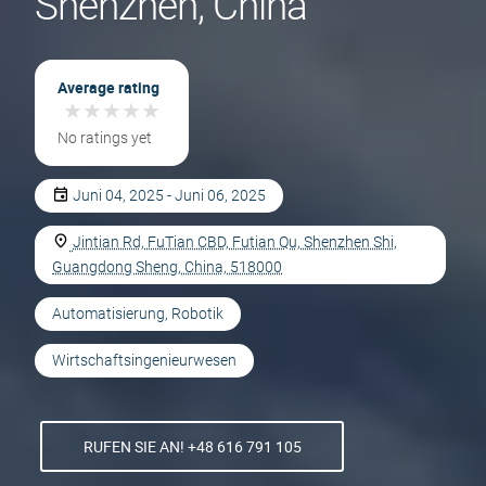
Shenzhen, China
Average rating
★
★
★
★
★
★
★
★
★
★
No ratings yet
Juni 04, 2025 - Juni 06, 2025
Jintian Rd, FuTian CBD, Futian Qu, Shenzhen Shi,
Guangdong Sheng, China, 518000
Automatisierung, Robotik
Wirtschaftsingenieurwesen
RUFEN SIE AN! +48 616 791 105