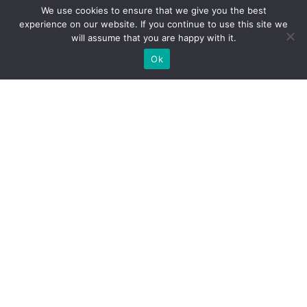
We use cookies to ensure that we give you the best
experience on our website. If you continue to use this site we
will assume that you are happy with it.
Ok
WIR BAUEN INDIVIDUELLE
MESSESTÄNDE
BRAUCHEN SIE EINEN MESSESTANDBAUER FÜR IHRE
MESSE?