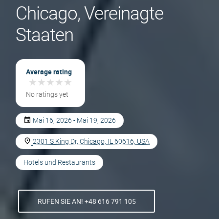
Chicago, Vereinagte
Staaten
Average rating
★
★
★
★
★
★
★
★
★
★
No ratings yet
Mai 16, 2026 - Mai 19, 2026
2301 S King Dr, Chicago, IL 60616, USA
Hotels und Restaurants
RUFEN SIE AN! +48 616 791 105