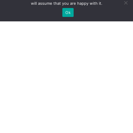
will assume that you are happy with it.
Ok
Welche Arten von
Messeständen wir Ihnen
anbieten können