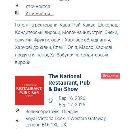
Уточняется
Уточняется...
Готелі та ресторани
,
Кава, Чай, Какао, Шоколад
,
Кондитерські вироби
,
Молочна індустрія
,
Снеки,
закуски
,
Фрукти, овочі
,
Харчове обладнання
,
Харчові добавки, Спеції, Олія, Масло
,
Харчові
продукти, напої
,
Хлібобулочні, кондитерські
вироби
The National
Виставка
Restaurant, Pub
& Bar Show
Вер 16, 2026
Вер 17, 2026
Великобританія, Лондон
Royal Victoria Dock, 1 Western Gateway,
London E16 1XL, UK