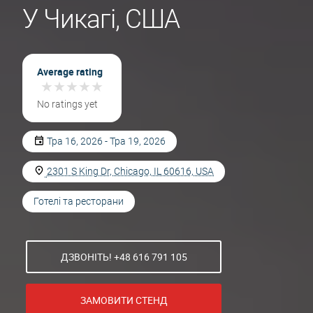
У Чикагі, США
Average rating
★
★
★
★
★
★
★
★
★
★
No ratings yet
Тра 16, 2026 - Тра 19, 2026
2301 S King Dr, Chicago, IL 60616, USA
Готелі та ресторани
ДЗВОНІТЬ! +48 616 791 105
ЗАМОВИТИ СТЕНД